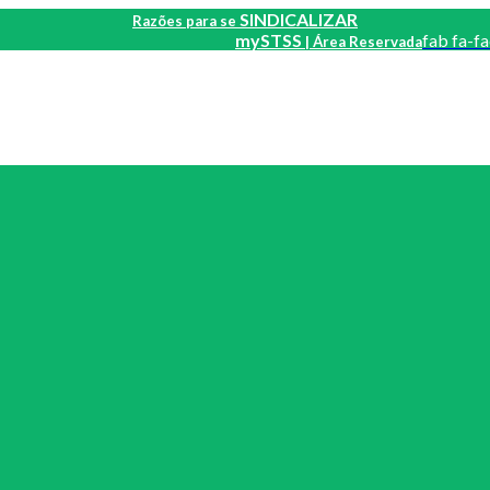
SINDICALIZAR
Razões para se
mySTSS
fab fa-f
| Área Reservada