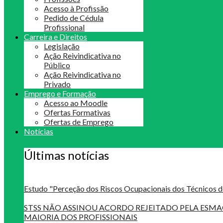
Acesso à Profissão
Pedido de Cédula
Profissional
Carreira e Direitos
Legislação
Ação Reivindicativa no
Público
Ação Reivindicativa no
Privado
Emprego e Formação
Acesso ao Moodle
Ofertas Formativas
Ofertas de Emprego
Notícias
Últimas notícias
Estudo "Perceção dos Riscos Ocupacionais dos Técnicos d
STSS NÃO ASSINOU ACORDO REJEITADO PELA ES
MAIORIA DOS PROFISSIONAIS