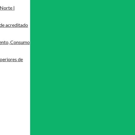
Norte |
de acreditado
mento, Consumo
periores de