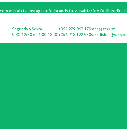
acebook
fab fa-instagram
fa-brands fa-x-twitter
fab fa-linkedin-in
Segunda a Sexta
+351 229 069 170
stss@stss.pt
9:30-12:30 e 14:00-18:00
+351 213 192 950
stss-lisboa@stss.pt