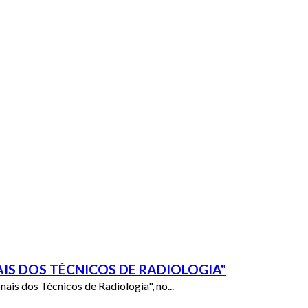
dades da nova app mobile!
IS DOS TÉCNICOS DE RADIOLOGIA"
is dos Técnicos de Radiologia", no...