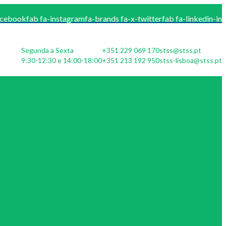
acebook
fab fa-instagram
fa-brands fa-x-twitter
fab fa-linkedin-in
Segunda a Sexta
+351 229 069 170
stss@stss.pt
9:30-12:30 e 14:00-18:00
+351 213 192 950
stss-lisboa@stss.pt