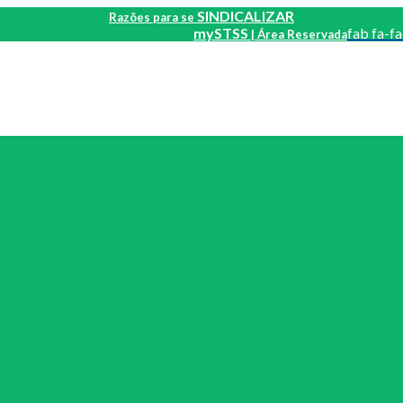
SINDICALIZAR
Razões para se
mySTSS
fab fa-f
| Área Reservada