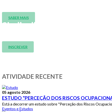
Faça já o download e explore todas as funcionali
SABER MAIS
Sindicalize-se!
Juntos construímos Futuro!
INSCREVER
ATIVIDADE RECENTE
05 agosto 2026
ESTUDO "PERCEÇÃO DOS RISCOS OCUPACIONA
Está a decorrer um estudo sobre "Perceção dos Riscos Ocupaciona
Eventos e Estudos