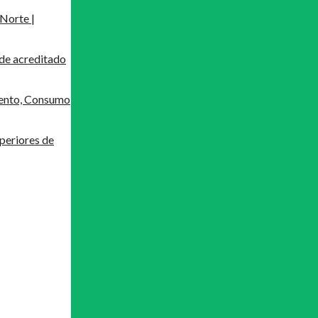
Norte |
de acreditado
mento, Consumo
periores de