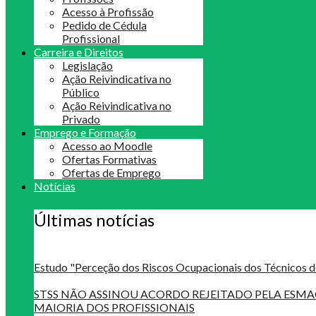
Acesso à Profissão
Pedido de Cédula
Profissional
Carreira e Direitos
Legislação
Ação Reivindicativa no
Público
Ação Reivindicativa no
Privado
Emprego e Formação
Acesso ao Moodle
Ofertas Formativas
Ofertas de Emprego
Notícias
Últimas notícias
Estudo "Perceção dos Riscos Ocupacionais dos Técnicos d
STSS NÃO ASSINOU ACORDO REJEITADO PELA ES
MAIORIA DOS PROFISSIONAIS