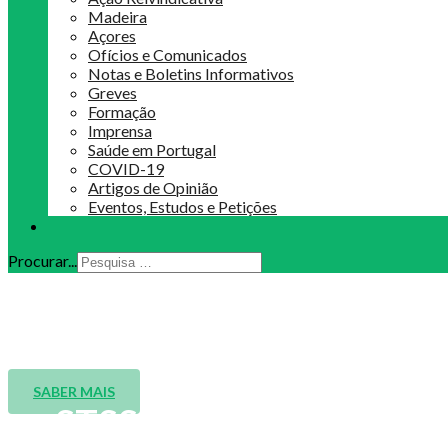
Madeira
Açores
Ofícios e Comunicados
Notas e Boletins Informativos
Greves
Formação
Imprensa
Saúde em Portugal
COVID-19
Artigos de Opinião
Eventos, Estudos e Petições
Procurar...
Formação: Gestão do Tempo
Inscrições encerradas!
SABER MAIS
mySTSS já disponível em ve