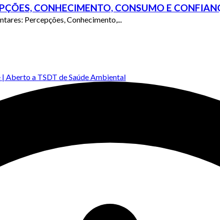
EPÇÕES, CONHECIMENTO, CONSUMO E CONFIAN
tares: Percepções, Conhecimento,...
e | Aberto a TSDT de Saúde Ambiental