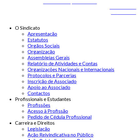
Desenvolvido por
ONITdev
© 2026 STSS - Sindicato dos Técnicos Superiores de
Desenvolvido
Saúde nas Áreas de Diagnóstico e Terapêutica
por
ONITdev
O Sindicato
Apresentação
Estatutos
Orgãos Sociais
Organização
Assembleias Gerais
Relatório de Atividades e Contas
Organizações Nacionais e Internacionais
Protocolos e Parcerias
Inscrição de Associado
Apoio ao Associado
Contactos
Profissionais e Estudantes
Profissões
Acesso à Profissão
Pedido de Cédula Profissional
Carreira e Direitos
Legislação
Ação Reivindicativa no Público