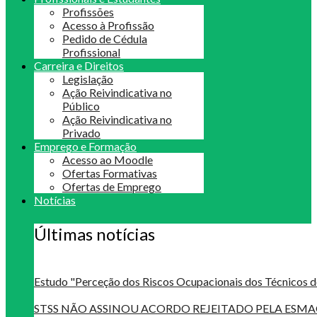
Profissões
Acesso à Profissão
Pedido de Cédula
Profissional
Carreira e Direitos
Legislação
Ação Reivindicativa no
Público
Ação Reivindicativa no
Privado
Emprego e Formação
Acesso ao Moodle
Ofertas Formativas
Ofertas de Emprego
Notícias
Últimas notícias
Estudo "Perceção dos Riscos Ocupacionais dos Técnicos d
STSS NÃO ASSINOU ACORDO REJEITADO PELA ES