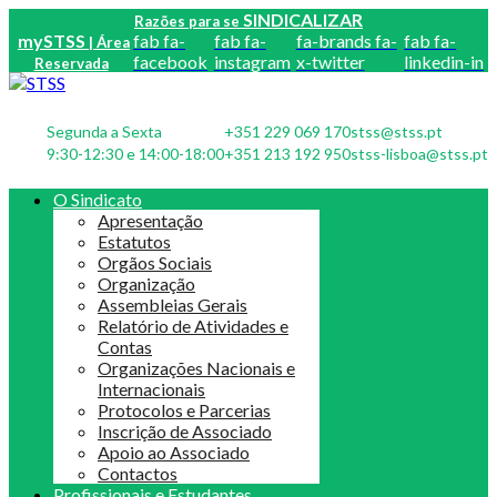
SINDICALIZAR
Razões para se
mySTSS
fab fa-
fab fa-
fa-brands fa-
fab fa-
| Área
facebook
instagram
x-twitter
linkedin-in
Reservada
Segunda a Sexta
+351 229 069 170
stss@stss.pt
9:30-12:30 e 14:00-18:00
+351 213 192 950
stss-lisboa@stss.pt
O Sindicato
Apresentação
Estatutos
Orgãos Sociais
Organização
Assembleias Gerais
Relatório de Atividades e
Contas
Organizações Nacionais e
Internacionais
Protocolos e Parcerias
Inscrição de Associado
Apoio ao Associado
Contactos
Profissionais e Estudantes