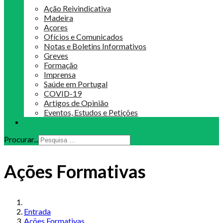
Ação Reivindicativa
Madeira
Açores
Ofícios e Comunicados
Notas e Boletins Informativos
Greves
Formação
Imprensa
Saúde em Portugal
COVID-19
Artigos de Opinião
Eventos, Estudos e Petições
Procurar...
Ações Formativas
Entrada
Ações Formativas