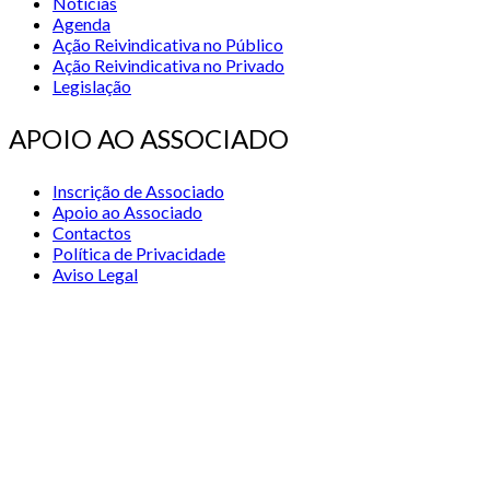
Notícias
Agenda
Ação Reivindicativa no Público
Ação Reivindicativa no Privado
Legislação
APOIO AO ASSOCIADO
Inscrição de Associado
Apoio ao Associado
Contactos
Política de Privacidade
Aviso Legal
© 2026 STSS - Sindicato dos Técnicos Superiores de Saúde nas
Áreas de Diagnóstico e Terapêutica