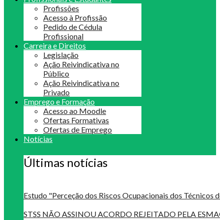
Profissões
Acesso à Profissão
Pedido de Cédula
Profissional
Carreira e Direitos
Legislação
Ação Reivindicativa no
Público
Ação Reivindicativa no
Privado
Emprego e Formação
Acesso ao Moodle
Ofertas Formativas
Ofertas de Emprego
Notícias
Últimas notícias
Estudo "Perceção dos Riscos Ocupacionais dos Técnicos d
STSS NÃO ASSINOU ACORDO REJEITADO PELA ES