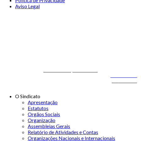
Política de Privacidade
Aviso Legal
© 2026 STSS - Sindicato dos Técnicos Superiores de Saúde nas
Áreas de Diagnóstico e Terapêutica
Desenvolvido por
ONITdev
© 2026 STSS - Sindicato dos Técnicos Superiores de
Desenvolvido
Saúde nas Áreas de Diagnóstico e Terapêutica
por
ONITdev
O Sindicato
Apresentação
Estatutos
Orgãos Sociais
Organização
Assembleias Gerais
Relatório de Atividades e Contas
Organizações Nacionais e Internacionais