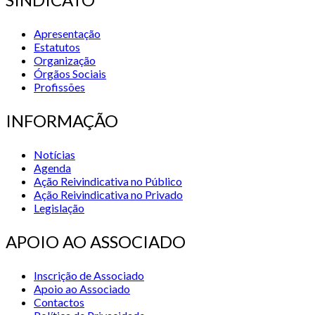
Apresentação
Estatutos
Organização
Órgãos Sociais
Profissões
INFORMAÇÃO
Notícias
Agenda
Ação Reivindicativa no Público
Ação Reivindicativa no Privado
Legislação
APOIO AO ASSOCIADO
Inscrição de Associado
Apoio ao Associado
Contactos