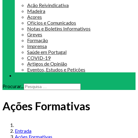
Ação Reivindicativa
Madeira
Açores
Ofícios e Comunicados
Notas e Boletins Informativos
Greves
Formação
Imprensa
Saúde em Portugal
COVID-19
Artigos de Opinião
Eventos, Estudos e Petições
Procurar...
Ações Formativas
Entrada
Ações Formativas