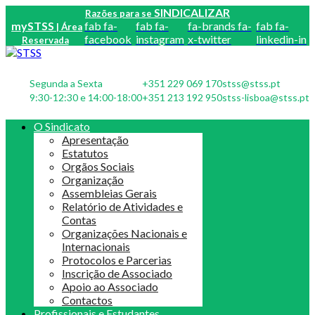
SINDICALIZAR
Razões para se
mySTSS
fab fa-
fab fa-
fa-brands fa-
fab fa-
| Área
facebook
instagram
x-twitter
linkedin-in
Reservada
Segunda a Sexta
+351 229 069 170
stss@stss.pt
9:30-12:30 e 14:00-18:00
+351 213 192 950
stss-lisboa@stss.pt
O Sindicato
Apresentação
Estatutos
Orgãos Sociais
Organização
Assembleias Gerais
Relatório de Atividades e
Contas
Organizações Nacionais e
Internacionais
Protocolos e Parcerias
Inscrição de Associado
Apoio ao Associado
Contactos
Profissionais e Estudantes