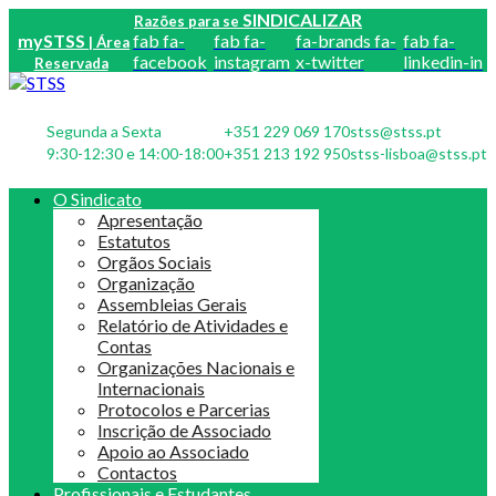
SINDICALIZAR
Razões para se
mySTSS
fab fa-
fab fa-
fa-brands fa-
fab fa-
| Área
facebook
instagram
x-twitter
linkedin-in
Reservada
Segunda a Sexta
+351 229 069 170
stss@stss.pt
9:30-12:30 e 14:00-18:00
+351 213 192 950
stss-lisboa@stss.pt
O Sindicato
Apresentação
Estatutos
Orgãos Sociais
Organização
Assembleias Gerais
Relatório de Atividades e
Contas
Organizações Nacionais e
Internacionais
Protocolos e Parcerias
Inscrição de Associado
Apoio ao Associado
Contactos
Profissionais e Estudantes