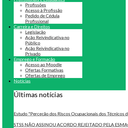
Profissões
Acesso à Profissão
Pedido de Cédula
Profissional
Carreira e Direitos
Legislação
Ação Reivindicativa no
Público
Ação Reivindicativa no
Privado
Emprego e Formação
Acesso ao Moodle
Ofertas Formativas
Ofertas de Emprego
Notícias
Últimas notícias
Estudo "Perceção dos Riscos Ocupacionais dos Técnicos d
STSS NÃO ASSINOU ACORDO REJEITADO PELA ES