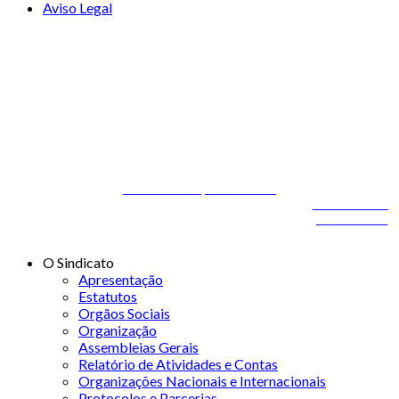
Aviso Legal
© 2026 STSS - Sindicato dos Técnicos Superiores de Saúde nas
Áreas de Diagnóstico e Terapêutica
Desenvolvido por
ONITdev
© 2026 STSS - Sindicato dos Técnicos Superiores de
Desenvolvido
Saúde nas Áreas de Diagnóstico e Terapêutica
por
ONITdev
O Sindicato
Apresentação
Estatutos
Orgãos Sociais
Organização
Assembleias Gerais
Relatório de Atividades e Contas
Organizações Nacionais e Internacionais
Protocolos e Parcerias