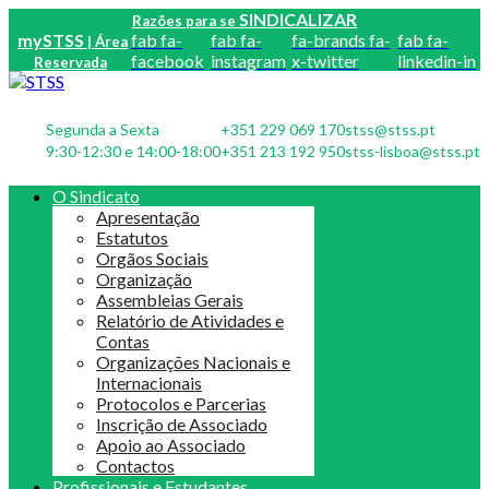
SINDICALIZAR
Razões para se
mySTSS
fab fa-
fab fa-
fa-brands fa-
fab fa-
| Área
facebook
instagram
x-twitter
linkedin-in
Reservada
Segunda a Sexta
+351 229 069 170
stss@stss.pt
9:30-12:30 e 14:00-18:00
+351 213 192 950
stss-lisboa@stss.pt
O Sindicato
Apresentação
Estatutos
Orgãos Sociais
Organização
Assembleias Gerais
Relatório de Atividades e
Contas
Organizações Nacionais e
Internacionais
Protocolos e Parcerias
Inscrição de Associado
Apoio ao Associado
Contactos
Profissionais e Estudantes