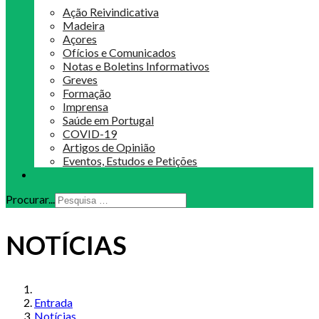
Ação Reivindicativa
Madeira
Açores
Ofícios e Comunicados
Notas e Boletins Informativos
Greves
Formação
Imprensa
Saúde em Portugal
COVID-19
Artigos de Opinião
Eventos, Estudos e Petições
Procurar...
NOTÍCIAS
Entrada
Notícias