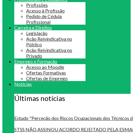
Profissões
Acesso à Profissão
Pedido de Cédula
Profissional
Carreira e Direitos
Legislação
Ação Reivindicativa no
Público
Ação Reivindicativa no
Privado
Emprego e Formação
Acesso ao Moodle
Ofertas Formativas
Ofertas de Emprego
Notícias
Últimas notícias
Estudo "Perceção dos Riscos Ocupacionais dos Técnicos d
STSS NÃO ASSINOU ACORDO REJEITADO PELA ES