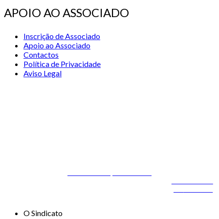
APOIO AO ASSOCIADO
Inscrição de Associado
Apoio ao Associado
Contactos
Política de Privacidade
Aviso Legal
© 2026 STSS - Sindicato dos Técnicos Superiores de Saúde nas
Áreas de Diagnóstico e Terapêutica
Desenvolvido por
ONITdev
© 2026 STSS - Sindicato dos Técnicos Superiores de
Desenvolvido
Saúde nas Áreas de Diagnóstico e Terapêutica
por
ONITdev
O Sindicato