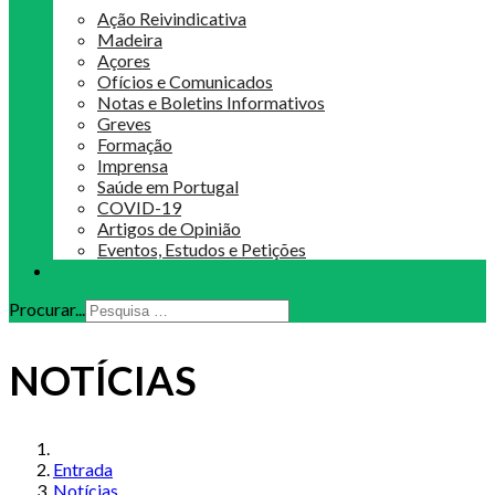
Ação Reivindicativa
Madeira
Açores
Ofícios e Comunicados
Notas e Boletins Informativos
Greves
Formação
Imprensa
Saúde em Portugal
COVID-19
Artigos de Opinião
Eventos, Estudos e Petições
Procurar...
NOTÍCIAS
Entrada
Notícias