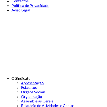
Contactos
Política de Privacidade
Aviso Legal
© 2026 STSS - Sindicato dos Técnicos Superiores de Saúde nas
Áreas de Diagnóstico e Terapêutica
Desenvolvido por
ONITdev
© 2026 STSS - Sindicato dos Técnicos Superiores de
Desenvolvido
Saúde nas Áreas de Diagnóstico e Terapêutica
por
ONITdev
O Sindicato
Apresentação
Estatutos
Orgãos Sociais
Organização
Assembleias Gerais
Relatório de Atividades e Contas