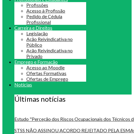
Profissões
Acesso à Profissão
Pedido de Cédula
Profissional
Carreira e Direitos
Legislação
Ação Reivindicativa no
Público
Ação Reivindicativa no
Privado
Emprego e Formação
Acesso ao Moodle
Ofertas Formativas
Ofertas de Emprego
Notícias
Últimas notícias
Estudo "Perceção dos Riscos Ocupacionais dos Técnicos d
STSS NÃO ASSINOU ACORDO REJEITADO PELA ES