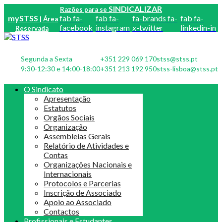
SINDICALIZAR
Razões para se
mySTSS
fab fa-
fab fa-
fa-brands fa-
fab fa-
| Área
facebook
instagram
x-twitter
linkedin-in
Reservada
Segunda a Sexta
+351 229 069 170
stss@stss.pt
9:30-12:30 e 14:00-18:00
+351 213 192 950
stss-lisboa@stss.pt
O Sindicato
Apresentação
Estatutos
Orgãos Sociais
Organização
Assembleias Gerais
Relatório de Atividades e
Contas
Organizações Nacionais e
Internacionais
Protocolos e Parcerias
Inscrição de Associado
Apoio ao Associado
Contactos
Profissionais e Estudantes