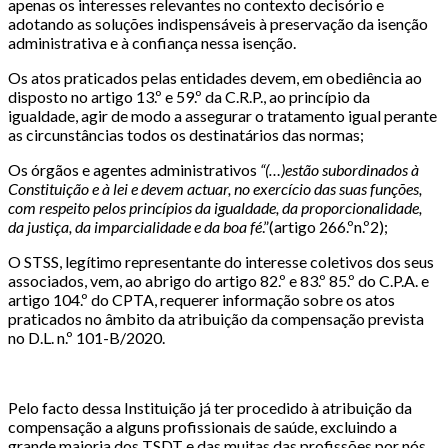
apenas os interesses relevantes no contexto decisório e
adotando as soluções indispensáveis à preservação da isenção
administrativa e à confiança nessa isenção.
Os atos praticados pelas entidades devem, em obediência ao
disposto no artigo 13.º e 59.º da C.R.P., ao princípio da
igualdade, agir de modo a assegurar o tratamento igual perante
as circunstâncias todos os destinatários das normas;
Os órgãos e agentes administrativos
“(…)estão subordinados à
Constituição e à lei e devem actuar, no exercício das suas funções,
com respeito pelos princípios da igualdade, da proporcionalidade,
da justiça, da imparcialidade e da boa fé
.”(artigo 266.ºn.º2);
O STSS, legítimo representante do interesse coletivos dos seus
associados, vem, ao abrigo do artigo 82.º e 83.º 85.º do C.P.A. e
artigo 104.º do CPTA, requerer informação sobre os atos
praticados no âmbito da atribuição da compensação prevista
no D.L. n.º 101-B/2020.
Pelo facto dessa Instituição já ter procedido à atribuição da
compensação a alguns profissionais de saúde, excluindo a
grande maioria dos TSDT e das muitas das profissões por nós