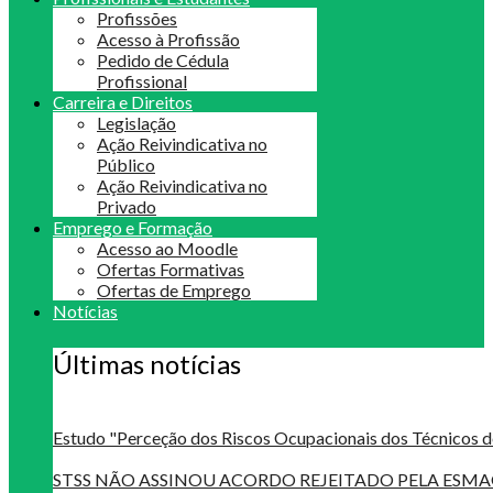
Profissões
Acesso à Profissão
Pedido de Cédula
Profissional
Carreira e Direitos
Legislação
Ação Reivindicativa no
Público
Ação Reivindicativa no
Privado
Emprego e Formação
Acesso ao Moodle
Ofertas Formativas
Ofertas de Emprego
Notícias
Últimas notícias
Estudo "Perceção dos Riscos Ocupacionais dos Técnicos d
STSS NÃO ASSINOU ACORDO REJEITADO PELA ES