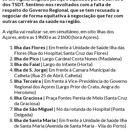
dos TSDT. Sentimo-nos revoltados com a falta de
respeito do Governo Regional, que se tem recusado a
negociar de forma equitativa à negociação que fez com
outras carreiras da saúde na região.
A vigília vai realizar-se, em simultâneo, em oito ilhas dos
Açores, entre as 19h00 e as 21h00 (hora Açores).
Ilha das Flores
| Em frente à Unidade de Saúde Ilha das
Flores (Rua do Hospital, Santa Cruz das Flores)
Ilha do Pico
| Largo Cardeal Costa Nunes (Madalena)
Ilha do Faial
| Largo do Infante (Horta)
Ilha de S. Jorge
| Em frente à Camara Municipal da
Calheta (Rua 25 de Abril, Calheta)
Ilha Terceira
| Em frente à Vice-Presidência do Governo
Regional dos Açores (Largo Prior do Crato, Angra do
Heroísmo)
Ilha Graciosa
| Praça Fontes Pereia de Melo (Santa Cruz
da Graciosa)
Ilha de São Miguel
| Nó da rotunda do Hospital (Ponta
Delgada)
Ilha de Santa Maria
| Em frente à Unidade de Saúde Ilha
de Santa Maria (Avenida de Santa Maria - Vila do Porto)