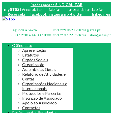
SINDICALIZAR
Razões para se
mySTSS
fab fa-
fab fa-
fa-brands fa-
fab fa-
| Área
facebook
instagram
x-twitter
linkedin-in
Reservada
Segunda a Sexta
+351 229 069 170
stss@stss.pt
9:30-12:30 e 14:00-18:00
+351 213 192 950
stss-lisboa@stss.pt
O Sindicato
Apresentação
Estatutos
Orgãos Sociais
Organização
Assembleias Gerais
Relatório de Atividades e
Contas
Organizações Nacionais e
Internacionais
Protocolos e Parcerias
Inscrição de Associado
Apoio ao Associado
Contactos
Profissionais e Estudantes