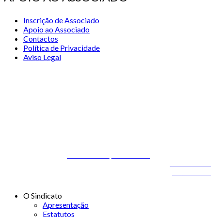
Inscrição de Associado
Apoio ao Associado
Contactos
Política de Privacidade
Aviso Legal
© 2026 STSS - Sindicato dos Técnicos Superiores de Saúde nas
Áreas de Diagnóstico e Terapêutica
Desenvolvido por
ONITdev
© 2026 STSS - Sindicato dos Técnicos Superiores de
Desenvolvido
Saúde nas Áreas de Diagnóstico e Terapêutica
por
ONITdev
O Sindicato
Apresentação
Estatutos