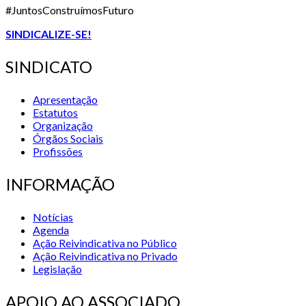
#JuntosConstruímosFuturo
SINDICALIZE-SE!
SINDICATO
Apresentação
Estatutos
Organização
Órgãos Sociais
Profissões
INFORMAÇÃO
Notícias
Agenda
Ação Reivindicativa no Público
Ação Reivindicativa no Privado
Legislação
APOIO AO ASSOCIADO