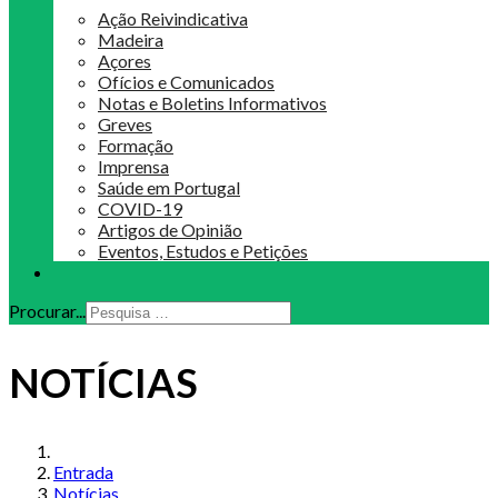
Ação Reivindicativa
Madeira
Açores
Ofícios e Comunicados
Notas e Boletins Informativos
Greves
Formação
Imprensa
Saúde em Portugal
COVID-19
Artigos de Opinião
Eventos, Estudos e Petições
Procurar...
NOTÍCIAS
Entrada
Notícias