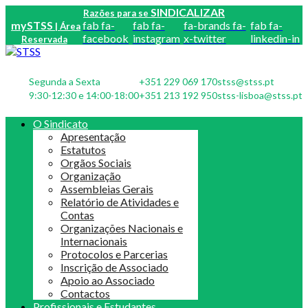
SINDICALIZAR
Razões para se
mySTSS
fab fa-
fab fa-
fa-brands fa-
fab fa-
| Área
facebook
instagram
x-twitter
linkedin-in
Reservada
Segunda a Sexta
+351 229 069 170
stss@stss.pt
9:30-12:30 e 14:00-18:00
+351 213 192 950
stss-lisboa@stss.pt
O Sindicato
Apresentação
Estatutos
Orgãos Sociais
Organização
Assembleias Gerais
Relatório de Atividades e
Contas
Organizações Nacionais e
Internacionais
Protocolos e Parcerias
Inscrição de Associado
Apoio ao Associado
Contactos
Profissionais e Estudantes