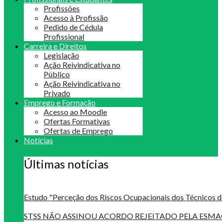
Profissões
Acesso à Profissão
Pedido de Cédula
Profissional
Carreira e Direitos
Legislação
Ação Reivindicativa no
Público
Ação Reivindicativa no
Privado
Emprego e Formação
Acesso ao Moodle
Ofertas Formativas
Ofertas de Emprego
Notícias
Últimas notícias
Estudo "Perceção dos Riscos Ocupacionais dos Técnicos d
STSS NÃO ASSINOU ACORDO REJEITADO PELA ES