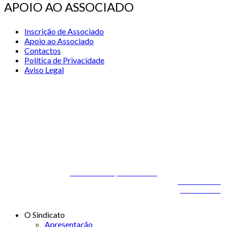
APOIO AO ASSOCIADO
Inscrição de Associado
Apoio ao Associado
Contactos
Política de Privacidade
Aviso Legal
© 2026 STSS - Sindicato dos Técnicos Superiores de Saúde nas
Áreas de Diagnóstico e Terapêutica
Desenvolvido por
ONITdev
© 2026 STSS - Sindicato dos Técnicos Superiores de
Desenvolvido
Saúde nas Áreas de Diagnóstico e Terapêutica
por
ONITdev
O Sindicato
Apresentação