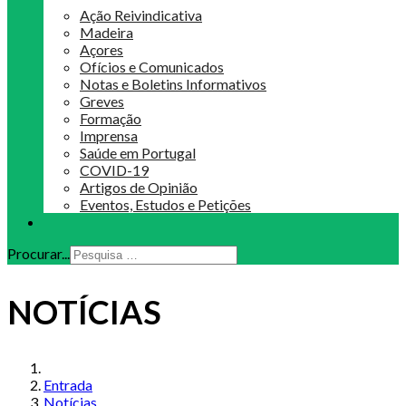
Ação Reivindicativa
Madeira
Açores
Ofícios e Comunicados
Notas e Boletins Informativos
Greves
Formação
Imprensa
Saúde em Portugal
COVID-19
Artigos de Opinião
Eventos, Estudos e Petições
Procurar...
NOTÍCIAS
Entrada
Notícias