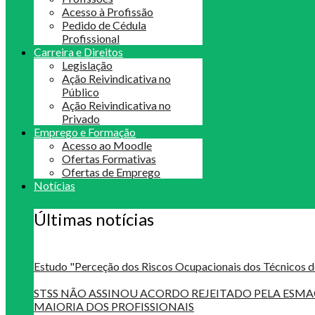
Acesso à Profissão
Pedido de Cédula
Profissional
Carreira e Direitos
Legislação
Ação Reivindicativa no
Público
Ação Reivindicativa no
Privado
Emprego e Formação
Acesso ao Moodle
Ofertas Formativas
Ofertas de Emprego
Notícias
Últimas notícias
Estudo "Perceção dos Riscos Ocupacionais dos Técnicos d
STSS NÃO ASSINOU ACORDO REJEITADO PELA ES
MAIORIA DOS PROFISSIONAIS