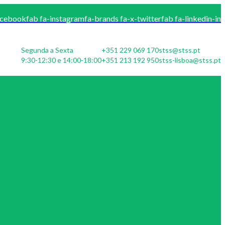
acebook
fab fa-instagram
fa-brands fa-x-twitter
fab fa-linkedin-in
Segunda a Sexta
+351 229 069 170
stss@stss.pt
9:30-12:30 e 14:00-18:00
+351 213 192 950
stss-lisboa@stss.pt