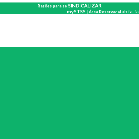
SINDICALIZAR
Razões para se
mySTSS
fab fa-f
| Área Reservada