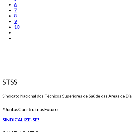
6
7
8
9
10
STSS
Sindicato Nacional dos Técnicos Superiores de Saúde das Áreas de Di
#JuntosConstruímosFuturo
SINDICALIZE-SE!