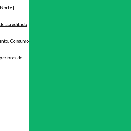
Norte |
de acreditado
mento, Consumo
periores de