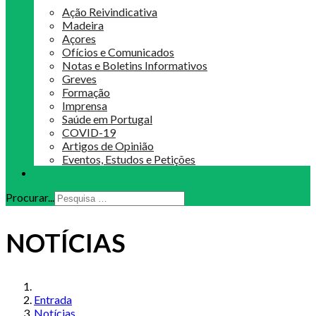
Ação Reivindicativa
Madeira
Açores
Ofícios e Comunicados
Notas e Boletins Informativos
Greves
Formação
Imprensa
Saúde em Portugal
COVID-19
Artigos de Opinião
Eventos, Estudos e Petições
Procurar...
NOTÍCIAS
Entrada
Notícias