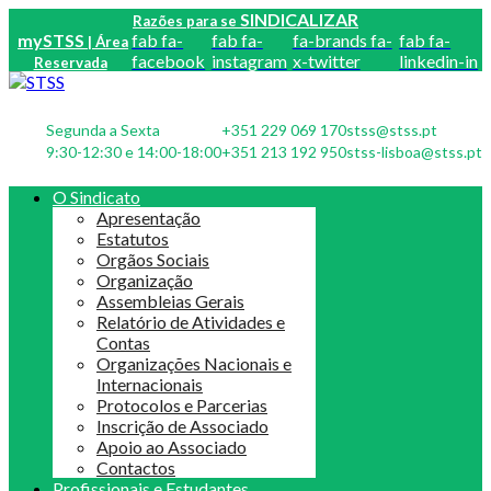
SINDICALIZAR
Razões para se
mySTSS
fab fa-
fab fa-
fa-brands fa-
fab fa-
| Área
facebook
instagram
x-twitter
linkedin-in
Reservada
Segunda a Sexta
+351 229 069 170
stss@stss.pt
9:30-12:30 e 14:00-18:00
+351 213 192 950
stss-lisboa@stss.pt
O Sindicato
Apresentação
Estatutos
Orgãos Sociais
Organização
Assembleias Gerais
Relatório de Atividades e
Contas
Organizações Nacionais e
Internacionais
Protocolos e Parcerias
Inscrição de Associado
Apoio ao Associado
Contactos
Profissionais e Estudantes