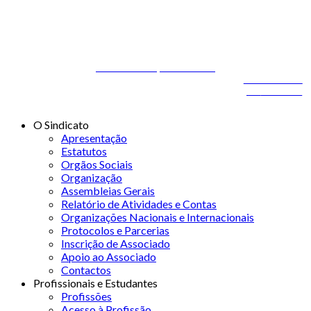
© 2026 STSS - Sindicato dos Técnicos Superiores de Saúde nas
Áreas de Diagnóstico e Terapêutica
Desenvolvido por
ONITdev
© 2026 STSS - Sindicato dos Técnicos Superiores de
Desenvolvido
Saúde nas Áreas de Diagnóstico e Terapêutica
por
ONITdev
O Sindicato
Apresentação
Estatutos
Orgãos Sociais
Organização
Assembleias Gerais
Relatório de Atividades e Contas
Organizações Nacionais e Internacionais
Protocolos e Parcerias
Inscrição de Associado
Apoio ao Associado
Contactos
Profissionais e Estudantes
Profissões
Acesso à Profissão