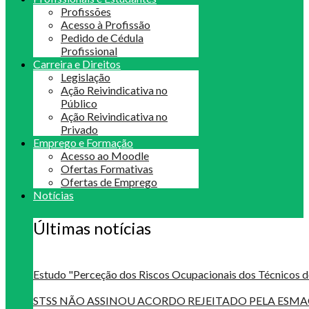
Profissões
Acesso à Profissão
Pedido de Cédula
Profissional
Carreira e Direitos
Legislação
Ação Reivindicativa no
Público
Ação Reivindicativa no
Privado
Emprego e Formação
Acesso ao Moodle
Ofertas Formativas
Ofertas de Emprego
Notícias
Últimas notícias
Estudo "Perceção dos Riscos Ocupacionais dos Técnicos d
STSS NÃO ASSINOU ACORDO REJEITADO PELA ES