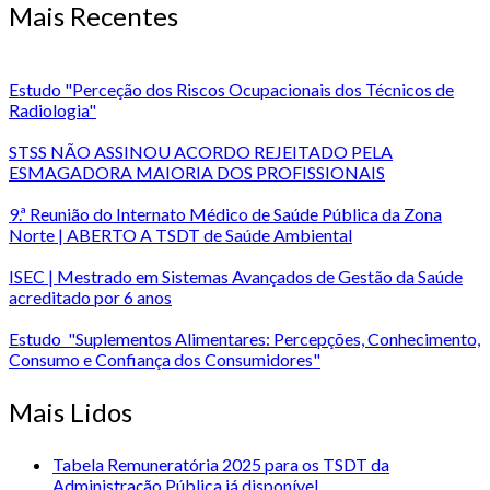
Mais Recentes
Estudo "Perceção dos Riscos Ocupacionais dos Técnicos de
Radiologia"
STSS NÃO ASSINOU ACORDO REJEITADO PELA
ESMAGADORA MAIORIA DOS PROFISSIONAIS
9.ª Reunião do Internato Médico de Saúde Pública da Zona
Norte | ABERTO A TSDT de Saúde Ambiental
ISEC | Mestrado em Sistemas Avançados de Gestão da Saúde
acreditado por 6 anos
Estudo "Suplementos Alimentares: Percepções, Conhecimento,
Consumo e Confiança dos Consumidores"
Mais Lidos
Tabela Remuneratória 2025 para os TSDT da
Administração Pública já disponível