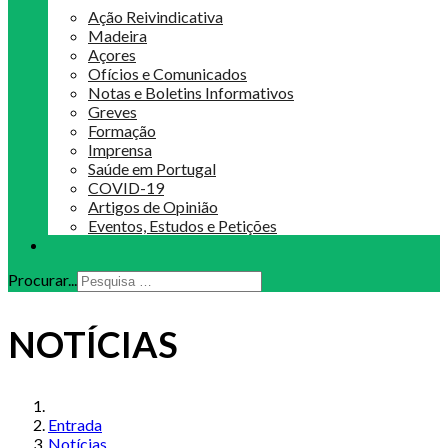
Ação Reivindicativa
Madeira
Açores
Ofícios e Comunicados
Notas e Boletins Informativos
Greves
Formação
Imprensa
Saúde em Portugal
COVID-19
Artigos de Opinião
Eventos, Estudos e Petições
Procurar...
NOTÍCIAS
Entrada
Notícias