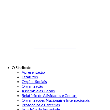
© 2026 STSS - Sindicato dos Técnicos Superiores de Saúde nas
Áreas de Diagnóstico e Terapêutica
Desenvolvido por
ONITdev
© 2026 STSS - Sindicato dos Técnicos Superiores de
Desenvolvido
Saúde nas Áreas de Diagnóstico e Terapêutica
por
ONITdev
O Sindicato
Apresentação
Estatutos
Orgãos Sociais
Organização
Assembleias Gerais
Relatório de Atividades e Contas
Organizações Nacionais e Internacionais
Protocolos e Parcerias
Inscrição de Associado