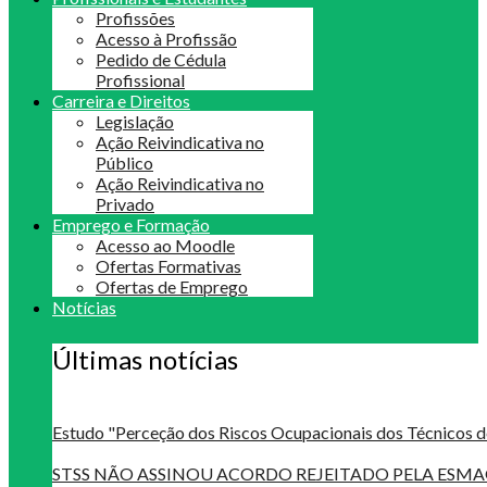
Profissões
Acesso à Profissão
Pedido de Cédula
Profissional
Carreira e Direitos
Legislação
Ação Reivindicativa no
Público
Ação Reivindicativa no
Privado
Emprego e Formação
Acesso ao Moodle
Ofertas Formativas
Ofertas de Emprego
Notícias
Últimas notícias
Estudo "Perceção dos Riscos Ocupacionais dos Técnicos d
STSS NÃO ASSINOU ACORDO REJEITADO PELA ES