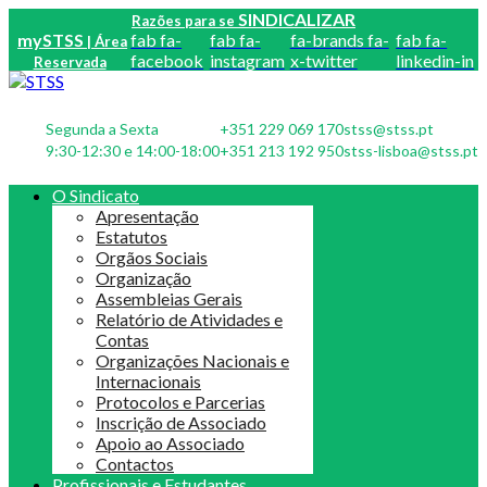
SINDICALIZAR
Razões para se
mySTSS
fab fa-
fab fa-
fa-brands fa-
fab fa-
| Área
facebook
instagram
x-twitter
linkedin-in
Reservada
Segunda a Sexta
+351 229 069 170
stss@stss.pt
9:30-12:30 e 14:00-18:00
+351 213 192 950
stss-lisboa@stss.pt
O Sindicato
Apresentação
Estatutos
Orgãos Sociais
Organização
Assembleias Gerais
Relatório de Atividades e
Contas
Organizações Nacionais e
Internacionais
Protocolos e Parcerias
Inscrição de Associado
Apoio ao Associado
Contactos
Profissionais e Estudantes