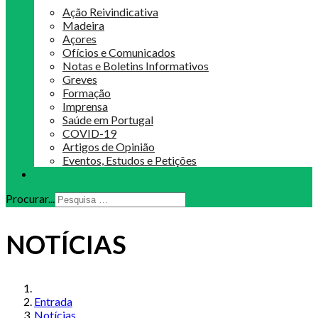
Ação Reivindicativa
Madeira
Açores
Ofícios e Comunicados
Notas e Boletins Informativos
Greves
Formação
Imprensa
Saúde em Portugal
COVID-19
Artigos de Opinião
Eventos, Estudos e Petições
Procurar...
NOTÍCIAS
Entrada
Notícias