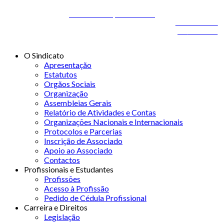
Áreas de Diagnóstico e Terapêutica
Desenvolvido por
ONITdev
© 2026 STSS - Sindicato dos Técnicos Superiores de
Desenvolvido
Saúde nas Áreas de Diagnóstico e Terapêutica
por
ONITdev
O Sindicato
Apresentação
Estatutos
Orgãos Sociais
Organização
Assembleias Gerais
Relatório de Atividades e Contas
Organizações Nacionais e Internacionais
Protocolos e Parcerias
Inscrição de Associado
Apoio ao Associado
Contactos
Profissionais e Estudantes
Profissões
Acesso à Profissão
Pedido de Cédula Profissional
Carreira e Direitos
Legislação