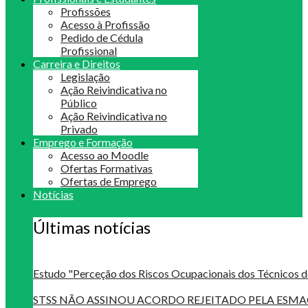
Profissões
Acesso à Profissão
Pedido de Cédula
Profissional
Carreira e Direitos
Legislação
Ação Reivindicativa no
Público
Ação Reivindicativa no
Privado
Emprego e Formação
Acesso ao Moodle
Ofertas Formativas
Ofertas de Emprego
Notícias
Últimas notícias
Estudo "Perceção dos Riscos Ocupacionais dos Técnicos d
STSS NÃO ASSINOU ACORDO REJEITADO PELA ES