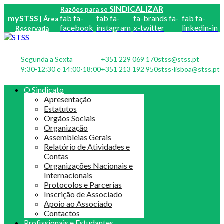
SINDICALIZAR
Razões para se
mySTSS
fab fa-
fab fa-
fa-brands fa-
fab fa-
| Área
facebook
instagram
x-twitter
linkedin-in
Reservada
Segunda a Sexta
+351 229 069 170
stss@stss.pt
9:30-12:30 e 14:00-18:00
+351 213 192 950
stss-lisboa@stss.pt
O Sindicato
Apresentação
Estatutos
Orgãos Sociais
Organização
Assembleias Gerais
Relatório de Atividades e
Contas
Organizações Nacionais e
Internacionais
Protocolos e Parcerias
Inscrição de Associado
Apoio ao Associado
Contactos
Profissionais e Estudantes