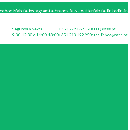
acebook
fab fa-instagram
fa-brands fa-x-twitter
fab fa-linkedin-in
Segunda a Sexta
+351 229 069 170
stss@stss.pt
9:30-12:30 e 14:00-18:00
+351 213 192 950
stss-lisboa@stss.pt