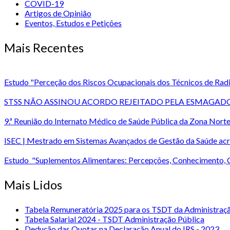
COVID-19
Artigos de Opinião
Eventos, Estudos e Petições
Mais Recentes
Estudo "Perceção dos Riscos Ocupacionais dos Técnicos de Radi
STSS NÃO ASSINOU ACORDO REJEITADO PELA ESMAGADO
9.ª Reunião do Internato Médico de Saúde Pública da Zona No
ISEC | Mestrado em Sistemas Avançados de Gestão da Saúde acr
Estudo "Suplementos Alimentares: Percepções, Conhecimento,
Mais Lidos
Tabela Remuneratória 2025 para os TSDT da Administração
Tabela Salarial 2024 - TSDT Administração Pública
Dedução das Quotas na Declaração Anual do IRS - 2023