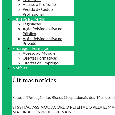
Acesso à Profissão
Pedido de Cédula
Profissional
Carreira e Direitos
Legislação
Ação Reivindicativa no
Público
Ação Reivindicativa no
Privado
Emprego e Formação
Acesso ao Moodle
Ofertas Formativas
Ofertas de Emprego
Notícias
Últimas notícias
Estudo "Perceção dos Riscos Ocupacionais dos Técnicos d
STSS NÃO ASSINOU ACORDO REJEITADO PELA ES
MAIORIA DOS PROFISSIONAIS