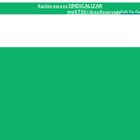
SINDICALIZAR
Razões para se
mySTSS
fab fa-f
| Área Reservada