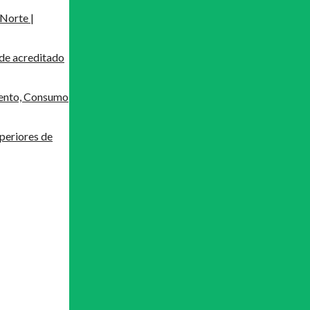
Norte |
de acreditado
mento, Consumo
periores de