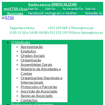
SINDICALIZAR
Razões para se
mySTSS
fab fa-
fab fa-
fa-brands fa-
fab fa-
| Área
facebook
instagram
x-twitter
linkedin-in
Reservada
Segunda a Sexta
+351 229 069 170
stss@stss.pt
9:30-12:30 e 14:00-18:00
+351 213 192 950
stss-lisboa@stss.pt
O Sindicato
Apresentação
Estatutos
Orgãos Sociais
Organização
Assembleias Gerais
Relatório de Atividades e
Contas
Organizações Nacionais e
Internacionais
Protocolos e Parcerias
Inscrição de Associado
Apoio ao Associado
Contactos
Profissionais e Estudantes