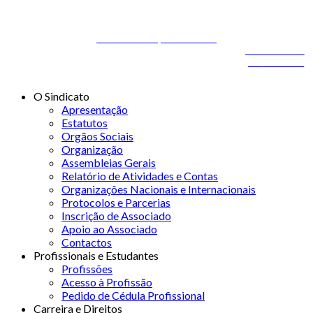
© 2026 STSS - Sindicato dos Técnicos Superiores de Saúde nas
Áreas de Diagnóstico e Terapêutica
Desenvolvido por
ONITdev
© 2026 STSS - Sindicato dos Técnicos Superiores de
Desenvolvido
Saúde nas Áreas de Diagnóstico e Terapêutica
por
ONITdev
O Sindicato
Apresentação
Estatutos
Orgãos Sociais
Organização
Assembleias Gerais
Relatório de Atividades e Contas
Organizações Nacionais e Internacionais
Protocolos e Parcerias
Inscrição de Associado
Apoio ao Associado
Contactos
Profissionais e Estudantes
Profissões
Acesso à Profissão
Pedido de Cédula Profissional
Carreira e Direitos