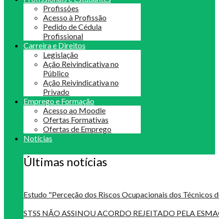
Profissões
Acesso à Profissão
Pedido de Cédula
Profissional
Carreira e Direitos
Legislação
Ação Reivindicativa no
Público
Ação Reivindicativa no
Privado
Emprego e Formação
Acesso ao Moodle
Ofertas Formativas
Ofertas de Emprego
Notícias
Últimas notícias
Estudo "Perceção dos Riscos Ocupacionais dos Técnicos d
STSS NÃO ASSINOU ACORDO REJEITADO PELA ES