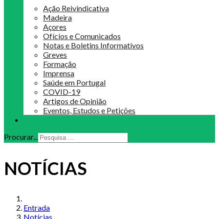
Ação Reivindicativa
Madeira
Açores
Ofícios e Comunicados
Notas e Boletins Informativos
Greves
Formação
Imprensa
Saúde em Portugal
COVID-19
Artigos de Opinião
Eventos, Estudos e Petições
Procurar...
NOTÍCIAS
Entrada
Notícias