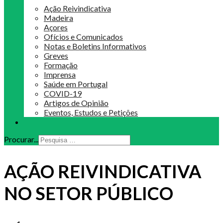
Ação Reivindicativa
Madeira
Açores
Ofícios e Comunicados
Notas e Boletins Informativos
Greves
Formação
Imprensa
Saúde em Portugal
COVID-19
Artigos de Opinião
Eventos, Estudos e Petições
Procurar...
AÇÃO REIVINDICATIVA
NO SETOR PÚBLICO