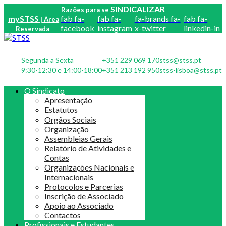
SINDICALIZAR
Razões para se
mySTSS
fab fa-
fab fa-
fa-brands fa-
fab fa-
| Área
facebook
instagram
x-twitter
linkedin-in
Reservada
Segunda a Sexta
+351 229 069 170
stss@stss.pt
9:30-12:30 e 14:00-18:00
+351 213 192 950
stss-lisboa@stss.pt
O Sindicato
Apresentação
Estatutos
Orgãos Sociais
Organização
Assembleias Gerais
Relatório de Atividades e
Contas
Organizações Nacionais e
Internacionais
Protocolos e Parcerias
Inscrição de Associado
Apoio ao Associado
Contactos
Profissionais e Estudantes