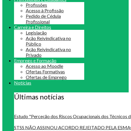
Profissões
Acesso à Profissão
Pedido de Cédula
Profissional
Carreira e Direitos
Legislação
Ação Reivindicativa no
Público
Ação Reivindicativa no
Privado
Emprego e Formação
Acesso ao Moodle
Ofertas Formativas
Ofertas de Emprego
Notícias
Últimas notícias
Estudo "Perceção dos Riscos Ocupacionais dos Técnicos d
STSS NÃO ASSINOU ACORDO REJEITADO PELA ES