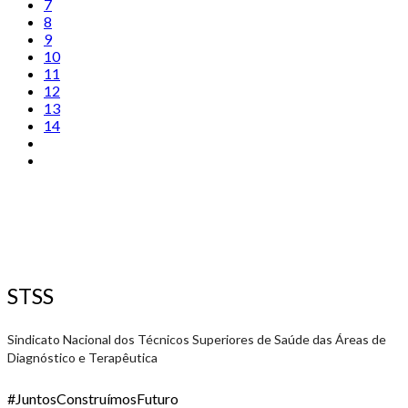
7
8
9
10
11
12
13
14
STSS
Sindicato Nacional dos Técnicos Superiores de Saúde das Áreas de
Diagnóstico e Terapêutica
#JuntosConstruímosFuturo