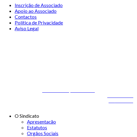
Inscrição de Associado
Apoio ao Associado
Contactos
Política de Privacidade
Aviso Legal
© 2026 STSS - Sindicato dos Técnicos Superiores de Saúde nas
Áreas de Diagnóstico e Terapêutica
Desenvolvido por
ONITdev
© 2026 STSS - Sindicato dos Técnicos Superiores de
Desenvolvido
Saúde nas Áreas de Diagnóstico e Terapêutica
por
ONITdev
O Sindicato
Apresentação
Estatutos
Orgãos Sociais