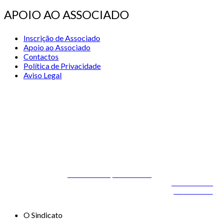
APOIO AO ASSOCIADO
Inscrição de Associado
Apoio ao Associado
Contactos
Política de Privacidade
Aviso Legal
© 2026 STSS - Sindicato dos Técnicos Superiores de Saúde nas
Áreas de Diagnóstico e Terapêutica
Desenvolvido por
ONITdev
© 2026 STSS - Sindicato dos Técnicos Superiores de
Desenvolvido
Saúde nas Áreas de Diagnóstico e Terapêutica
por
ONITdev
O Sindicato