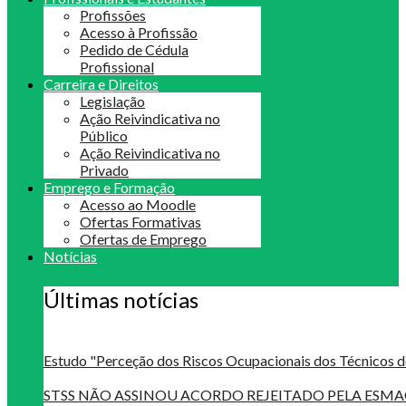
Profissões
Acesso à Profissão
Pedido de Cédula
Profissional
Carreira e Direitos
Legislação
Ação Reivindicativa no
Público
Ação Reivindicativa no
Privado
Emprego e Formação
Acesso ao Moodle
Ofertas Formativas
Ofertas de Emprego
Notícias
Últimas notícias
Estudo "Perceção dos Riscos Ocupacionais dos Técnicos d
STSS NÃO ASSINOU ACORDO REJEITADO PELA ES