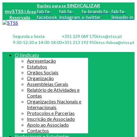
SINDICALIZAR
Razões para se
mySTSS
fab fa-
fab fa-
fa-brands fa-
fab fa-
| Área
facebook
instagram
x-twitter
linkedin-in
Reservada
Segunda a Sexta
+351 229 069 170
stss@stss.pt
9:30-12:30 e 14:00-18:00
+351 213 192 950
stss-lisboa@stss.pt
O Sindicato
Apresentação
Estatutos
Orgãos Sociais
Organização
Assembleias Gerais
Relatório de Atividades e
Contas
Organizações Nacionais e
Internacionais
Protocolos e Parcerias
Inscrição de Associado
Apoio ao Associado
Contactos
Profissionais e Estudantes