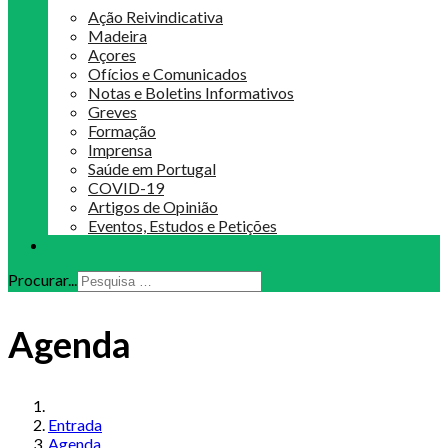
Ação Reivindicativa
Madeira
Açores
Ofícios e Comunicados
Notas e Boletins Informativos
Greves
Formação
Imprensa
Saúde em Portugal
COVID-19
Artigos de Opinião
Eventos, Estudos e Petições
Procurar...
Agenda
Entrada
Agenda