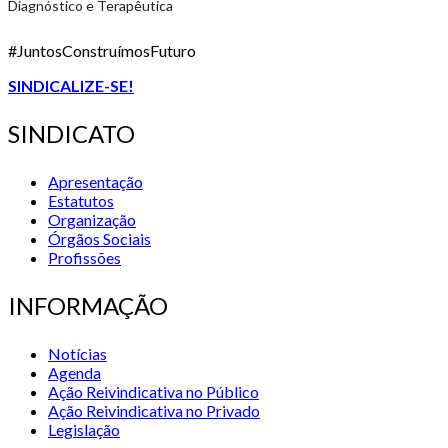
Diagnóstico e Terapêutica
#JuntosConstruímosFuturo
SINDICALIZE-SE!
SINDICATO
Apresentação
Estatutos
Organização
Órgãos Sociais
Profissões
INFORMAÇÃO
Notícias
Agenda
Ação Reivindicativa no Público
Ação Reivindicativa no Privado
Legislação