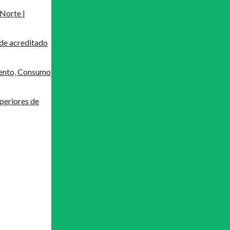
Norte |
de acreditado
mento, Consumo
periores de