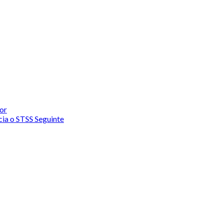
or
cia o STSS
Seguinte