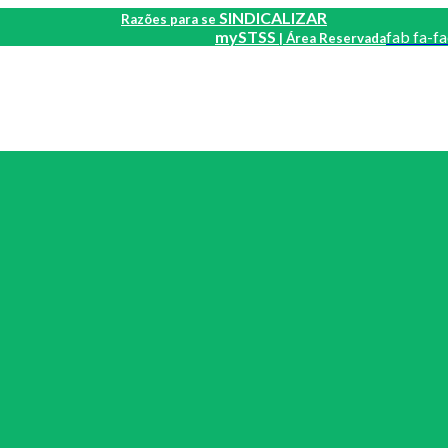
SINDICALIZAR
Razões para se
mySTSS
fab fa-f
| Área Reservada