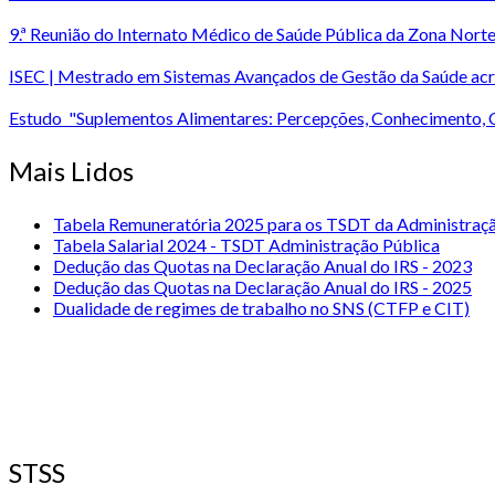
9.ª Reunião do Internato Médico de Saúde Pública da Zona No
ISEC | Mestrado em Sistemas Avançados de Gestão da Saúde acr
Estudo "Suplementos Alimentares: Percepções, Conhecimento,
Mais Lidos
Tabela Remuneratória 2025 para os TSDT da Administração
Tabela Salarial 2024 - TSDT Administração Pública
Dedução das Quotas na Declaração Anual do IRS - 2023
Dedução das Quotas na Declaração Anual do IRS - 2025
Dualidade de regimes de trabalho no SNS (CTFP e CIT)
STSS