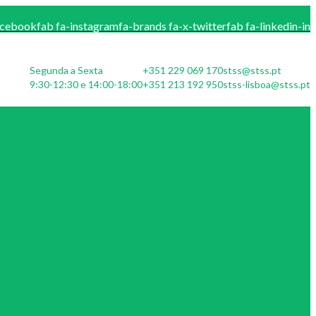
acebook
fab fa-instagram
fa-brands fa-x-twitter
fab fa-linkedin-in
Segunda a Sexta
+351 229 069 170
stss@stss.pt
9:30-12:30 e 14:00-18:00
+351 213 192 950
stss-lisboa@stss.pt