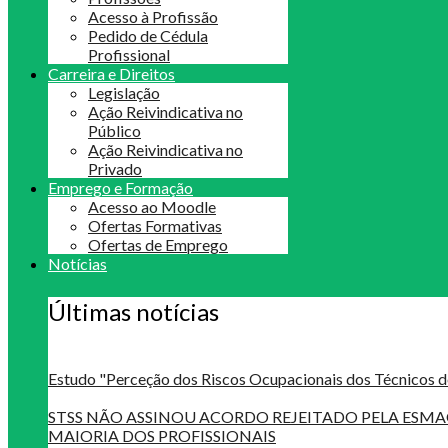
Acesso à Profissão
Pedido de Cédula
Profissional
Carreira e Direitos
Legislação
Ação Reivindicativa no
Público
Ação Reivindicativa no
Privado
Emprego e Formação
Acesso ao Moodle
Ofertas Formativas
Ofertas de Emprego
Notícias
Últimas notícias
Estudo "Perceção dos Riscos Ocupacionais dos Técnicos d
STSS NÃO ASSINOU ACORDO REJEITADO PELA ES
MAIORIA DOS PROFISSIONAIS