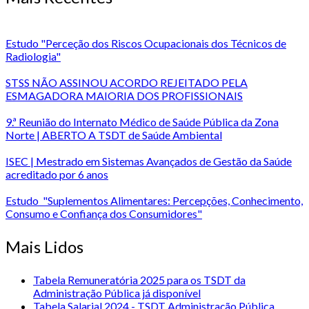
Estudo "Perceção dos Riscos Ocupacionais dos Técnicos de
Radiologia"
STSS NÃO ASSINOU ACORDO REJEITADO PELA
ESMAGADORA MAIORIA DOS PROFISSIONAIS
9.ª Reunião do Internato Médico de Saúde Pública da Zona
Norte | ABERTO A TSDT de Saúde Ambiental
ISEC | Mestrado em Sistemas Avançados de Gestão da Saúde
acreditado por 6 anos
Estudo "Suplementos Alimentares: Percepções, Conhecimento,
Consumo e Confiança dos Consumidores"
Mais Lidos
Tabela Remuneratória 2025 para os TSDT da
Administração Pública já disponível
Tabela Salarial 2024 - TSDT Administração Pública