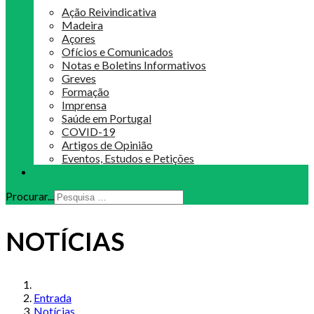
Ação Reivindicativa
Madeira
Açores
Ofícios e Comunicados
Notas e Boletins Informativos
Greves
Formação
Imprensa
Saúde em Portugal
COVID-19
Artigos de Opinião
Eventos, Estudos e Petições
Procurar...
NOTÍCIAS
Entrada
Notícias