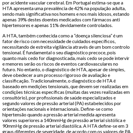
por acidente vascular cerebral. Em Portugal estima-se que a
HTA apresenta uma prevalência de 42% na população adulta,
sendo mais significativa nos homens e nos mais idosos, estando
apenas 39% destes doentes medicados com fármacos anti
hipertensores e apenas 11% devidamente controlados.
A HTA, também conhecida como a “doença silenciosa” é um
fator de risco com necessidade de cuidados específicos,
necessitando de estreita vigilância através de um bom controlo
tensional. É fundamental o seu diagnóstico precoce, pois
quanto mais cedo for diagnosticada, mais cedo se pode intervir
e menores serão os riscos de eventos cardiovasculares no
futuro. No entanto, o diagnóstico de HTA, apesar de simples,
deve obedecer a um processo rigoroso de avaliação e
classificação. Tradicionalmente, o diagnóstico de HTA é
baseado em medições tensionais, que devem ser realizadas em
condições técnicas específicas (muitas das vezes realizadas em
consultório), por profissionais de saúde especializados e
segundo valores de pressão arterial (PA) estabelecidos por
orientações nacionais e internacionais. Define-se como
hipertensão quando a pressão arterial medida apresenta
valores superiores a 140mmHg de pressão arterial sistólica e
90mmHg de pressão arterial diastólica. A HTA define-se em 3
graus diferentes de severidade, de acordo com os valores de PA