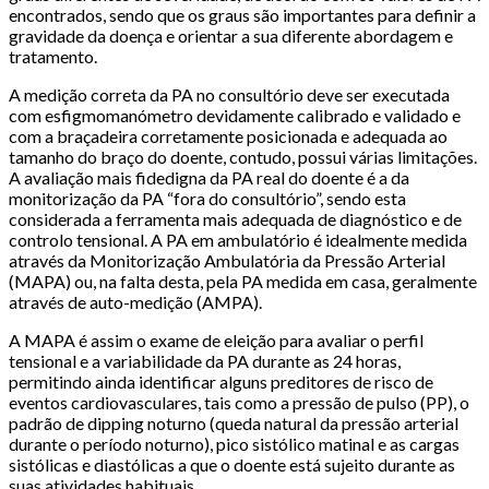
encontrados, sendo que os graus são importantes para definir a
gravidade da doença e orientar a sua diferente abordagem e
tratamento.
A medição correta da PA no consultório deve ser executada
com esfigmomanómetro devidamente calibrado e validado e
com a braçadeira corretamente posicionada e adequada ao
tamanho do braço do doente, contudo, possui várias limitações.
A avaliação mais fidedigna da PA real do doente é a da
monitorização da PA “fora do consultório”, sendo esta
considerada a ferramenta mais adequada de diagnóstico e de
controlo tensional. A PA em ambulatório é idealmente medida
através da Monitorização Ambulatória da Pressão Arterial
(MAPA) ou, na falta desta, pela PA medida em casa, geralmente
através de auto-medição (AMPA).
A MAPA é assim o exame de eleição para avaliar o perfil
tensional e a variabilidade da PA durante as 24 horas,
permitindo ainda identificar alguns preditores de risco de
eventos cardiovasculares, tais como a pressão de pulso (PP), o
padrão de dipping noturno (queda natural da pressão arterial
durante o período noturno), pico sistólico matinal e as cargas
sistólicas e diastólicas a que o doente está sujeito durante as
suas atividades habituais.