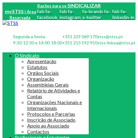
SINDICALIZAR
Razões para se
mySTSS
fab fa-
fab fa-
fa-brands fa-
fab fa-
| Área
facebook
instagram
x-twitter
linkedin-in
Reservada
Segunda a Sexta
+351 229 069 170
stss@stss.pt
9:30-12:30 e 14:00-18:00
+351 213 192 950
stss-lisboa@stss.pt
O Sindicato
Apresentação
Estatutos
Orgãos Sociais
Organização
Assembleias Gerais
Relatório de Atividades e
Contas
Organizações Nacionais e
Internacionais
Protocolos e Parcerias
Inscrição de Associado
Apoio ao Associado
Contactos
Profissionais e Estudantes