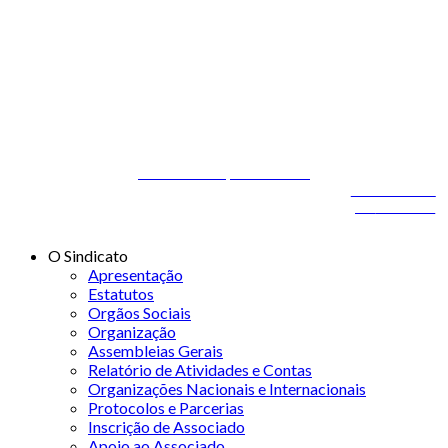
© 2026 STSS - Sindicato dos Técnicos Superiores de Saúde nas
Áreas de Diagnóstico e Terapêutica
Desenvolvido por
ONITdev
© 2026 STSS - Sindicato dos Técnicos Superiores de
Desenvolvido
Saúde nas Áreas de Diagnóstico e Terapêutica
por
ONITdev
O Sindicato
Apresentação
Estatutos
Orgãos Sociais
Organização
Assembleias Gerais
Relatório de Atividades e Contas
Organizações Nacionais e Internacionais
Protocolos e Parcerias
Inscrição de Associado
Apoio ao Associado