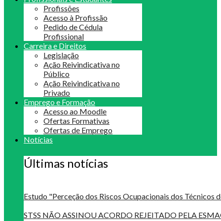
Profissões
Acesso à Profissão
Pedido de Cédula
Profissional
Carreira e Direitos
Legislação
Ação Reivindicativa no
Público
Ação Reivindicativa no
Privado
Emprego e Formação
Acesso ao Moodle
Ofertas Formativas
Ofertas de Emprego
Notícias
Últimas notícias
Estudo "Perceção dos Riscos Ocupacionais dos Técnicos d
STSS NÃO ASSINOU ACORDO REJEITADO PELA ES