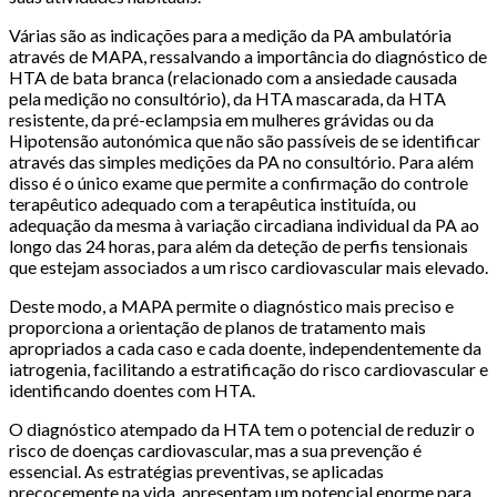
Várias são as indicações para a medição da PA ambulatória
através de MAPA, ressalvando a importância do diagnóstico de
HTA de bata branca (relacionado com a ansiedade causada
pela medição no consultório), da HTA mascarada, da HTA
resistente, da pré-eclampsia em mulheres grávidas ou da
Hipotensão autonómica que não são passíveis de se identificar
através das simples medições da PA no consultório. Para além
disso é o único exame que permite a confirmação do controle
terapêutico adequado com a terapêutica instituída, ou
adequação da mesma à variação circadiana individual da PA ao
longo das 24 horas, para além da deteção de perfis tensionais
que estejam associados a um risco cardiovascular mais elevado.
Deste modo, a MAPA permite o diagnóstico mais preciso e
proporciona a orientação de planos de tratamento mais
apropriados a cada caso e cada doente, independentemente da
iatrogenia, facilitando a estratificação do risco cardiovascular e
identificando doentes com HTA.
O diagnóstico atempado da HTA tem o potencial de reduzir o
risco de doenças cardiovascular, mas a sua prevenção é
essencial. As estratégias preventivas, se aplicadas
precocemente na vida, apresentam um potencial enorme para