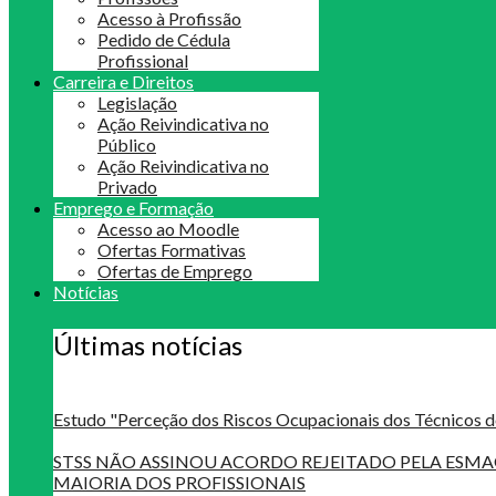
Acesso à Profissão
Pedido de Cédula
Profissional
Carreira e Direitos
Legislação
Ação Reivindicativa no
Público
Ação Reivindicativa no
Privado
Emprego e Formação
Acesso ao Moodle
Ofertas Formativas
Ofertas de Emprego
Notícias
Últimas notícias
Estudo "Perceção dos Riscos Ocupacionais dos Técnicos d
STSS NÃO ASSINOU ACORDO REJEITADO PELA ES
MAIORIA DOS PROFISSIONAIS