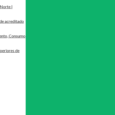
Norte |
de acreditado
mento, Consumo
periores de