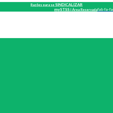
SINDICALIZAR
Razões para se
mySTSS
fab fa-f
| Área Reservada