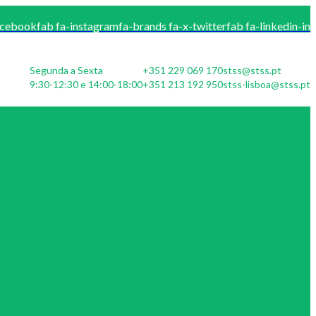
acebook
fab fa-instagram
fa-brands fa-x-twitter
fab fa-linkedin-in
Segunda a Sexta
+351 229 069 170
stss@stss.pt
9:30-12:30 e 14:00-18:00
+351 213 192 950
stss-lisboa@stss.pt