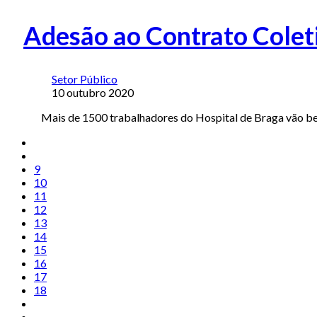
Adesão ao Contrato Coleti
Setor Público
10 outubro 2020
Mais de 1500 trabalhadores do Hospital de Braga vão ben
9
10
11
12
13
14
15
16
17
18