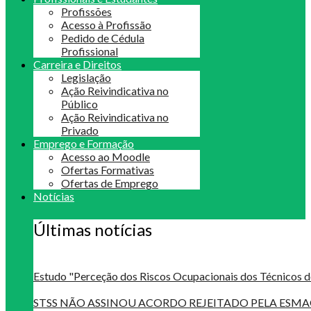
Profissões
Acesso à Profissão
Pedido de Cédula
Profissional
Carreira e Direitos
Legislação
Ação Reivindicativa no
Público
Ação Reivindicativa no
Privado
Emprego e Formação
Acesso ao Moodle
Ofertas Formativas
Ofertas de Emprego
Notícias
Últimas notícias
Estudo "Perceção dos Riscos Ocupacionais dos Técnicos d
STSS NÃO ASSINOU ACORDO REJEITADO PELA ES