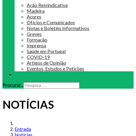
Ação Reivindicativa
Madeira
Açores
Ofícios e Comunicados
Notas e Boletins Informativos
Greves
Formação
Imprensa
Saúde em Portugal
COVID-19
Artigos de Opinião
Eventos, Estudos e Petições
Procurar...
NOTÍCIAS
Entrada
Notícias