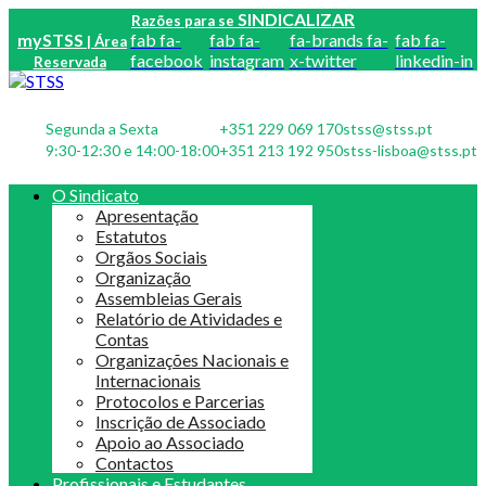
SINDICALIZAR
Razões para se
mySTSS
fab fa-
fab fa-
fa-brands fa-
fab fa-
| Área
facebook
instagram
x-twitter
linkedin-in
Reservada
Segunda a Sexta
+351 229 069 170
stss@stss.pt
9:30-12:30 e 14:00-18:00
+351 213 192 950
stss-lisboa@stss.pt
O Sindicato
Apresentação
Estatutos
Orgãos Sociais
Organização
Assembleias Gerais
Relatório de Atividades e
Contas
Organizações Nacionais e
Internacionais
Protocolos e Parcerias
Inscrição de Associado
Apoio ao Associado
Contactos
Profissionais e Estudantes