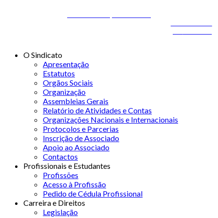
Áreas de Diagnóstico e Terapêutica
Desenvolvido por
ONITdev
© 2026 STSS - Sindicato dos Técnicos Superiores de
Desenvolvido
Saúde nas Áreas de Diagnóstico e Terapêutica
por
ONITdev
O Sindicato
Apresentação
Estatutos
Orgãos Sociais
Organização
Assembleias Gerais
Relatório de Atividades e Contas
Organizações Nacionais e Internacionais
Protocolos e Parcerias
Inscrição de Associado
Apoio ao Associado
Contactos
Profissionais e Estudantes
Profissões
Acesso à Profissão
Pedido de Cédula Profissional
Carreira e Direitos
Legislação