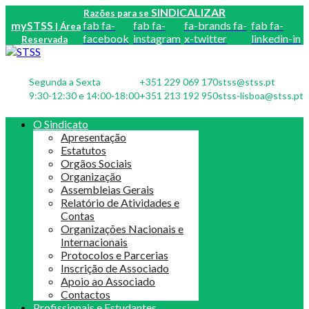
SINDICALIZAR
Razões para se
mySTSS
fab fa-
fab fa-
fa-brands fa-
fab fa-
| Área
facebook
instagram
x-twitter
linkedin-in
Reservada
Segunda a Sexta
+351 229 069 170
stss@stss.pt
9:30-12:30 e 14:00-18:00
+351 213 192 950
stss-lisboa@stss.pt
O Sindicato
Apresentação
Estatutos
Orgãos Sociais
Organização
Assembleias Gerais
Relatório de Atividades e
Contas
Organizações Nacionais e
Internacionais
Protocolos e Parcerias
Inscrição de Associado
Apoio ao Associado
Contactos
Profissionais e Estudantes