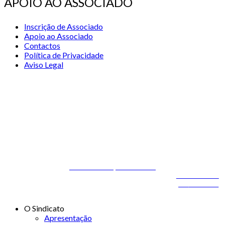
APOIO AO ASSOCIADO
Inscrição de Associado
Apoio ao Associado
Contactos
Política de Privacidade
Aviso Legal
© 2026 STSS - Sindicato dos Técnicos Superiores de Saúde nas
Áreas de Diagnóstico e Terapêutica
Desenvolvido por
ONITdev
© 2026 STSS - Sindicato dos Técnicos Superiores de
Desenvolvido
Saúde nas Áreas de Diagnóstico e Terapêutica
por
ONITdev
O Sindicato
Apresentação