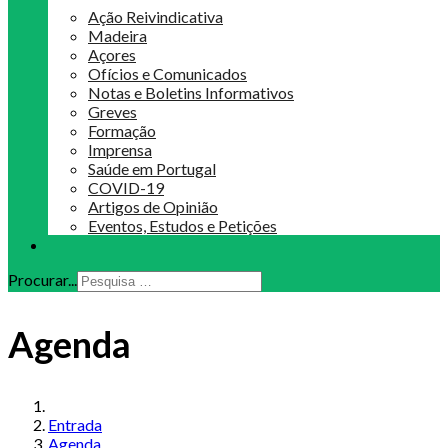
Ação Reivindicativa
Madeira
Açores
Ofícios e Comunicados
Notas e Boletins Informativos
Greves
Formação
Imprensa
Saúde em Portugal
COVID-19
Artigos de Opinião
Eventos, Estudos e Petições
Procurar...
Agenda
Entrada
Agenda