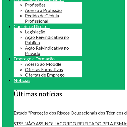
Profissões
Acesso à Profissão
Pedido de Cédula
Profissional
Carreira e Direitos
Legislação
Ação Reivindicativa no
Público
Ação Reivindicativa no
Privado
Emprego e Formação
Acesso ao Moodle
Ofertas Formativas
Ofertas de Emprego
Notícias
Últimas notícias
Estudo "Perceção dos Riscos Ocupacionais dos Técnicos d
STSS NÃO ASSINOU ACORDO REJEITADO PELA ES