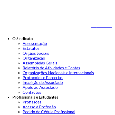
© 2026 STSS - Sindicato dos Técnicos Superiores de Saúde nas
Áreas de Diagnóstico e Terapêutica
Desenvolvido por
ONITdev
© 2026 STSS - Sindicato dos Técnicos Superiores de
Desenvolvido
Saúde nas Áreas de Diagnóstico e Terapêutica
por
ONITdev
O Sindicato
Apresentação
Estatutos
Orgãos Sociais
Organização
Assembleias Gerais
Relatório de Atividades e Contas
Organizações Nacionais e Internacionais
Protocolos e Parcerias
Inscrição de Associado
Apoio ao Associado
Contactos
Profissionais e Estudantes
Profissões
Acesso à Profissão
Pedido de Cédula Profissional