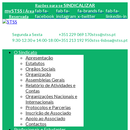
SINDICALIZAR
Razões para se
mySTSS
fab fa-
fab fa-
fa-brands fa-
fab fa-
| Área
facebook
instagram
x-twitter
linkedin-in
Reservada
Segunda a Sexta
+351 229 069 170
stss@stss.pt
9:30-12:30 e 14:00-18:00
+351 213 192 950
stss-lisboa@stss.pt
O Sindicato
Apresentação
Estatutos
Orgãos Sociais
Organização
Assembleias Gerais
Relatório de Atividades e
Contas
Organizações Nacionais e
Internacionais
Protocolos e Parcerias
Inscrição de Associado
Apoio ao Associado
Contactos
Profissionais e Estudantes