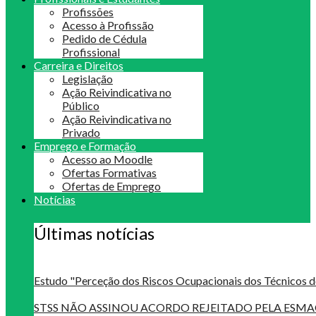
Profissões
Acesso à Profissão
Pedido de Cédula
Profissional
Carreira e Direitos
Legislação
Ação Reivindicativa no
Público
Ação Reivindicativa no
Privado
Emprego e Formação
Acesso ao Moodle
Ofertas Formativas
Ofertas de Emprego
Notícias
Últimas notícias
Estudo "Perceção dos Riscos Ocupacionais dos Técnicos d
STSS NÃO ASSINOU ACORDO REJEITADO PELA ES