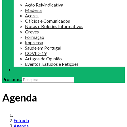
Ação Reivindicativa
Madeira
Açores
Ofícios e Comunicados
Notas e Boletins Informativos
Greves
Formação
Imprensa
Saúde em Portugal
COVID-19
Artigos de Opinião
Eventos, Estudos e Petições
Procurar...
Agenda
Entrada
Agenda