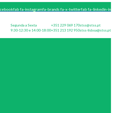
acebook
fab fa-instagram
fa-brands fa-x-twitter
fab fa-linkedin-in
Segunda a Sexta
+351 229 069 170
stss@stss.pt
9:30-12:30 e 14:00-18:00
+351 213 192 950
stss-lisboa@stss.pt