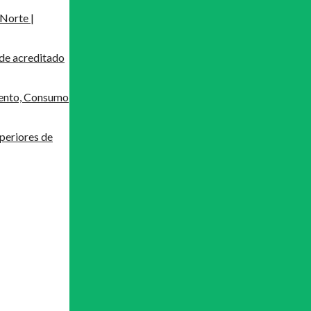
Norte |
de acreditado
mento, Consumo
periores de