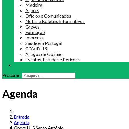
Madeira
Açores
Ofícios e Comunicados
Notas e Boletins Informativos
Greves
Formação
Imprensa
Saúde em Portugal
COVID-19
Artigos de Opinião
Eventos, Estudos e Petições
Procurar...
Agenda
Entrada
Agenda
Greve ULS Santo António