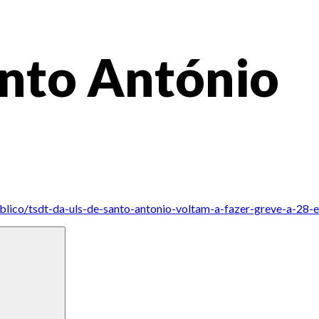
nto António
publico/tsdt-da-uls-de-santo-antonio-voltam-a-fazer-greve-a-28-