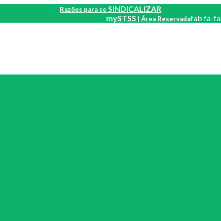
SINDICALIZAR
Razões para se
mySTSS
fab fa-f
| Área Reservada