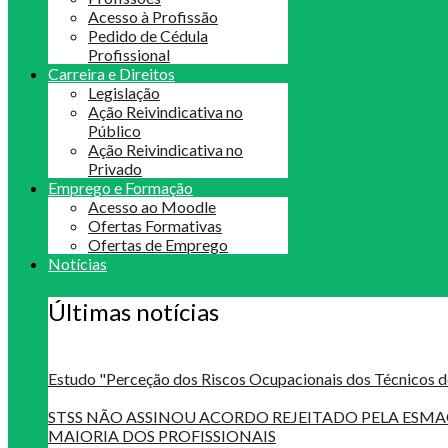
Acesso à Profissão
Pedido de Cédula
Profissional
Carreira e Direitos
Legislação
Ação Reivindicativa no
Público
Ação Reivindicativa no
Privado
Emprego e Formação
Acesso ao Moodle
Ofertas Formativas
Ofertas de Emprego
Notícias
Últimas notícias
Estudo "Perceção dos Riscos Ocupacionais dos Técnicos d
STSS NÃO ASSINOU ACORDO REJEITADO PELA ES
MAIORIA DOS PROFISSIONAIS